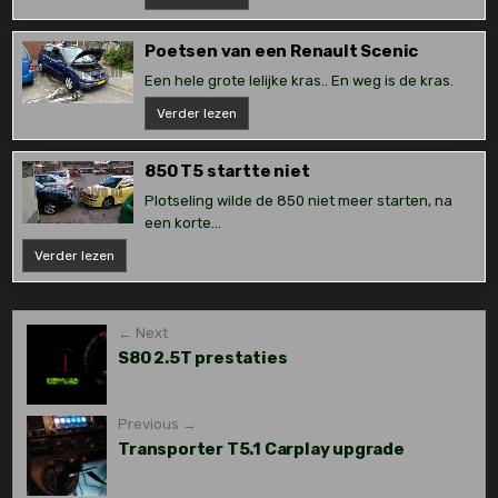
T4
Poetsen van een Renault Scenic
Een hele grote lelijke kras.. En weg is de kras.
Poetsen
Verder lezen
van
een
Renault
Scenic
850 T5 startte niet
Plotseling wilde de 850 niet meer starten, na
een korte...
850
Verder lezen
T5
startte
niet
Post
← Next
S80 2.5T prestaties
navigation
Previous →
Transporter T5.1 Carplay upgrade