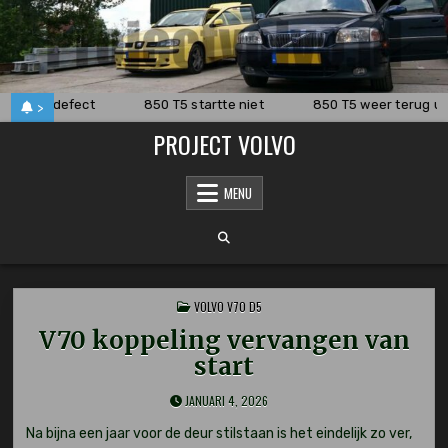
Skip
to
content
eling defect
850 T5 startte niet
850 T5 weer terug uit 
>
PROJECT VOLVO
MENU
POSTED
VOLVO V70 D5
IN
V70 koppeling vervangen van
start
JANUARI 4, 2026
Na bijna een jaar voor de deur stilstaan is het eindelijk zo ver,