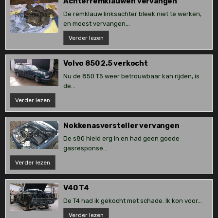
Achterremklauwen vervangen
De remklauw linksachter bleek niet te werken,
en moest vervangen...
Achterremklauwen
Verder lezen
vervangen
Volvo 850 2.5 verkocht
Nu de 850 T5 weer betrouwbaar kan rijden, is
de...
Volvo
Verder lezen
850
2.5
verkocht
Nokkenasversteller vervangen
De s80 hield erg in en had geen goede
gasresponse...
Nokkenasversteller
Verder lezen
vervangen
V40 T4
De T4 had ik gekocht met schade. Ik kon voor...
V40
Verder lezen