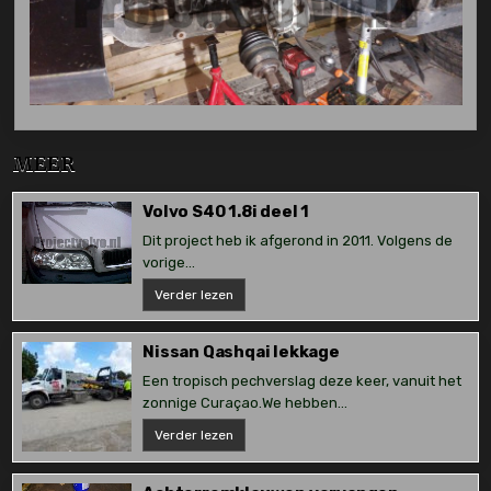
MEER
Volvo S40 1.8i deel 1
Dit project heb ik afgerond in 2011. Volgens de
vorige...
Volvo
Verder lezen
S40
1.8i
deel
1
Nissan Qashqai lekkage
Een tropisch pechverslag deze keer, vanuit het
zonnige Curaçao.We hebben...
Nissan
Verder lezen
Qashqai
lekkage