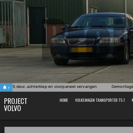
Skip
to
content
, achterklep en voorpaneel vervangen
Demontage Volvo 850 2.
>
PROJECT
HOME
VOLKSWAGEN TRANSPORTER T5.1
VOLVO