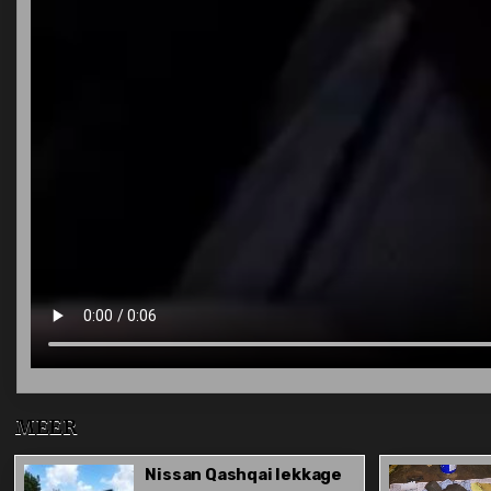
MEER
Nissan Qashqai lekkage