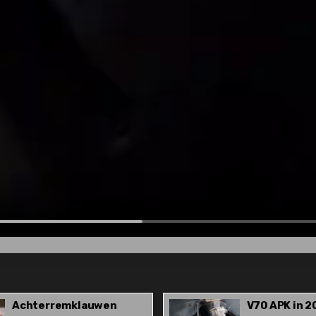
Achterremklauwen
V70 APK in 2