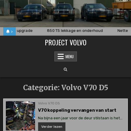
Skip
to
content
gingsset upgrade
850 T5 lekkage en onderhoud
Nette V
>
PROJECT VOLVO
MENU
Categorie:
Volvo V70 D5
Volvo V70 D5
V70 koppeling vervangen van start
Na bijna een jaar voor de deur stilstaan is het…
V70
Verder lezen
koppeling