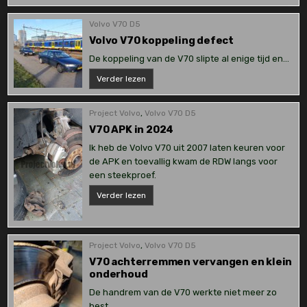
vervangen
van
start
Volvo V70 D5
Volvo V70 koppeling defect
De koppeling van de V70 slipte al enige tijd en…
Volvo
Verder lezen
V70
koppeling
defect
Project Volvo
,
Volvo V70 D5
V70 APK in 2024
Ik heb de Volvo V70 uit 2007 laten keuren voor
de APK en toevallig kwam de RDW langs voor
een steekproef.
V70
Verder lezen
APK
in
2024
Project Volvo
,
Volvo V70 D5
V70 achterremmen vervangen en klein
onderhoud
De handrem van de V70 werkte niet meer zo
best,…