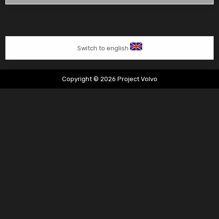
vervangen
van
start
Switch to english
Copyright © 2026 Project Volvo