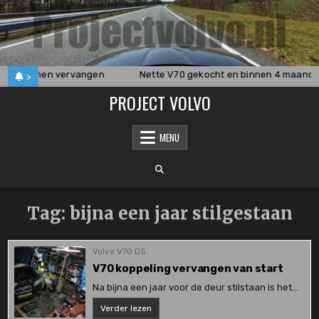
Skip
to
content
draagarmen vervangen
Nette V70 gekocht en binnen 4 maande
>
PROJECT VOLVO
MENU
Tag:
bijna een jaar stilgestaan
Volvo V70 D5
V70 koppeling vervangen van start
Na bijna een jaar voor de deur stilstaan is het…
V70
Verder lezen
koppeling