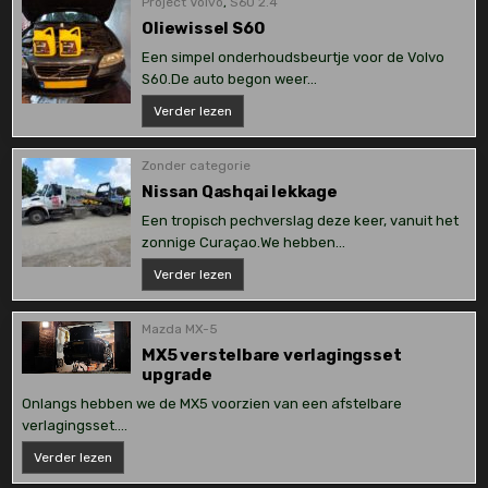
Project Volvo
,
S60 2.4
Oliewissel S60
Een simpel onderhoudsbeurtje voor de Volvo
S60.De auto begon weer…
Oliewissel
Verder lezen
S60
Zonder categorie
Nissan Qashqai lekkage
Een tropisch pechverslag deze keer, vanuit het
zonnige Curaçao.We hebben…
Nissan
Verder lezen
Qashqai
lekkage
Mazda MX-5
MX5 verstelbare verlagingsset
upgrade
Onlangs hebben we de MX5 voorzien van een afstelbare
verlagingsset….
MX5
Verder lezen
verstelbare
verlagingsset