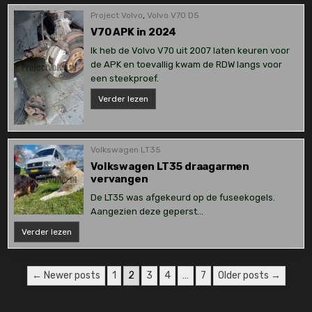
upgrade
Project Volvo
,
Volvo V70 D5
V70 APK in 2024
Ik heb de Volvo V70 uit 2007 laten keuren voor
de APK en toevallig kwam de RDW langs voor
een steekproef.
V70
Verder lezen
APK
in
2024
Volkswagen LT35
Volkswagen LT35 draagarmen
vervangen
De LT35 was afgekeurd op de fuseekogels.
Aangezien deze geperst…
Volkswagen
Verder lezen
LT35
draagarmen
vervangen
Berichten
← Newer posts
1
2
3
4
…
7
Older posts →
paginering