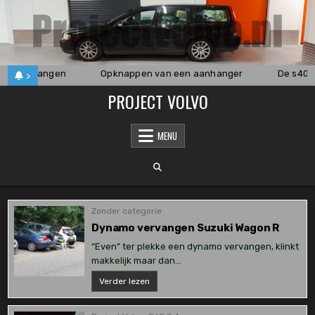
Skip
to
content
ard vervangen
Opknappen van een aanhanger
De s40 v
>
PROJECT VOLVO
MENU
Zonder categorie
Dynamo vervangen Suzuki Wagon R
“Even” ter plekke een dynamo vervangen, klinkt
makkelijk maar dan…
Dynamo
Verder lezen
vervangen
Suzuki
Wagon
R