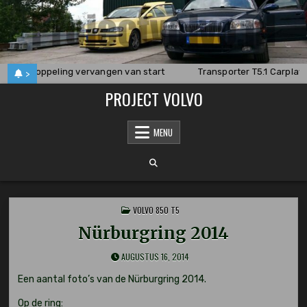
Skip
to
content
V70 koppeling vervangen van start
Transporter T5.1 Carplay u
>
PROJECT VOLVO
MENU
POSTED
VOLVO 850 T5
IN
Nürburgring 2014
AUGUSTUS 16, 2014
Een aantal foto’s van de Nürburgring 2014.
Op de ring: