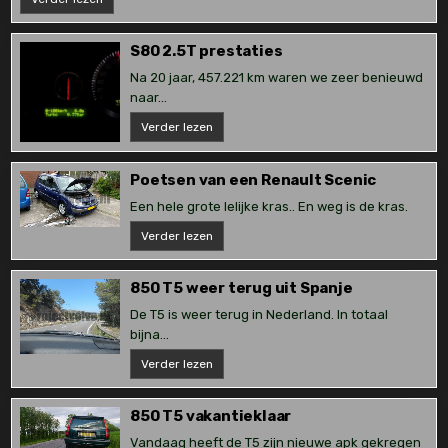
vervangen
S80 2.5T prestaties
Na 20 jaar, 457.221 km waren we zeer benieuwd
naar...
S80
Verder lezen
2.5T
prestaties
Poetsen van een Renault Scenic
Een hele grote lelijke kras.. En weg is de kras.
Poetsen
Verder lezen
van
een
Renault
Scenic
850 T5 weer terug uit Spanje
De T5 is weer terug in Nederland. In totaal
bijna...
850
Verder lezen
T5
weer
terug
uit
850 T5 vakantieklaar
Spanje
Vandaag heeft de T5 zijn nieuwe apk gekregen