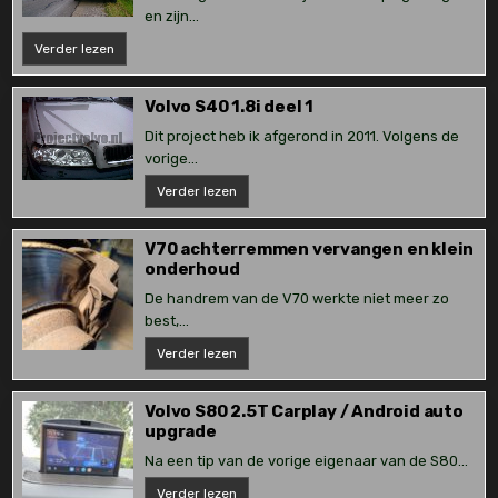
en zijn...
850
Verder lezen
T5
vakantieklaar
Volvo S40 1.8i deel 1
Dit project heb ik afgerond in 2011. Volgens de
vorige...
Volvo
Verder lezen
S40
1.8i
deel
1
V70 achterremmen vervangen en klein
onderhoud
De handrem van de V70 werkte niet meer zo
best,...
V70
Verder lezen
achterremmen
vervangen
en
klein
Volvo S80 2.5T Carplay / Android auto
onderhoud
upgrade
Na een tip van de vorige eigenaar van de S80...
Volvo
Verder lezen