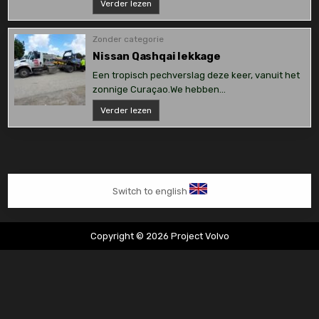
Dynamo
Verder lezen
vervangen
Suzuki
Wagon
R
Zonder categorie
Nissan Qashqai lekkage
Een tropisch pechverslag deze keer, vanuit het
zonnige Curaçao.We hebben…
Nissan
Verder lezen
Qashqai
lekkage
Switch to english
Copyright © 2026 Project Volvo