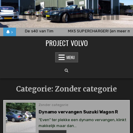
Skip
to
content
kocht
De s40 van Tim
MX5 SUPERCHARGER! (en meer mo
>
PROJECT VOLVO
MENU
Categorie:
Zonder categorie
Zonder categorie
Dynamo vervangen Suzuki Wagon R
“Even” ter plekke een dynamo vervangen, klinkt
makkelijk maar dan…