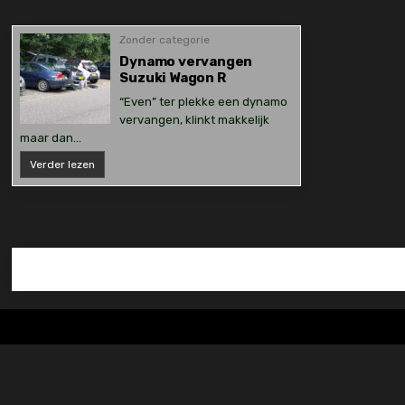
Zonder categorie
Dynamo vervangen
Suzuki Wagon R
“Even” ter plekke een dynamo
vervangen, klinkt makkelijk
maar dan…
Dynamo
Verder lezen
vervangen
Suzuki
Wagon
R