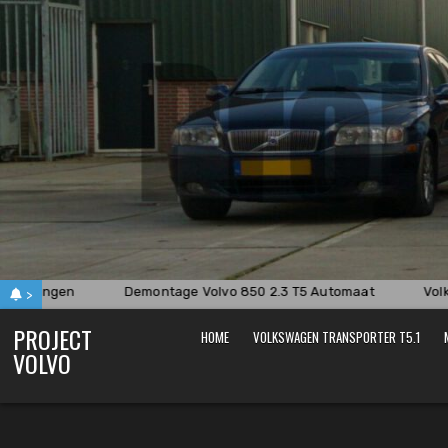
Skip
to
content
ervangen
Demontage Volvo 850 2.3 T5 Automaat
Volks
>
PROJECT
HOME
VOLKSWAGEN TRANSPORTER T5.1
VOLVO