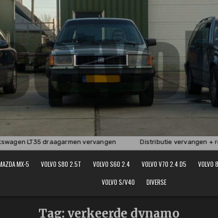
wagen LT35 draagarmen vervangen
Distributie vervangen + rem
MAZDA MX-5
VOLVO S80 2.5T
VOLVO S60 2.4
VOLVO V70 2.4 D5
VOLVO 8
VOLVO S/V40
DIVERSE
Tag:
verkeerde dynamo