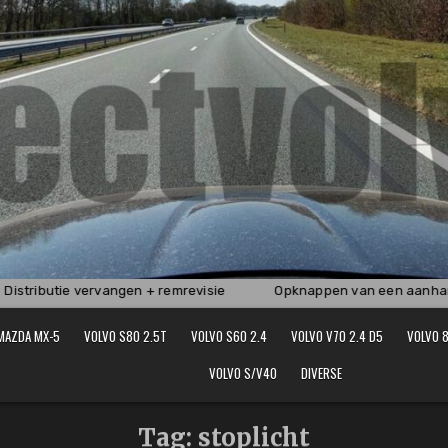
istributie vervangen + remrevisie
Opknappen van een aanhan
MAZDA MX-5
VOLVO S80 2.5T
VOLVO S60 2.4
VOLVO V70 2.4 D5
VOLVO 8
VOLVO S/V40
DIVERSE
Tag:
stoplicht