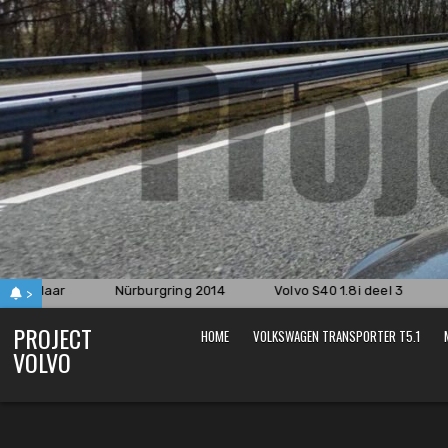
Skip
to
content
tieklaar
Nürburgring 2014
Volvo S40 1.8i deel 3
D
>
PROJECT
HOME
VOLKSWAGEN TRANSPORTER T5.1
VOLVO