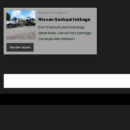
Zonder categorie
Nissan Qashqai lekkage
Een tropisch pechverslag
deze keer, vanuit het zonnige
Curaçao.We hebben…
Nissan
Verder lezen
Qashqai
lekkage