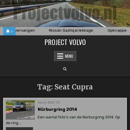
Skip
to
content
shboard vervangen
Nissan Qashqai lekkage
Opknappen 
>
PROJECT VOLVO
MENU
Tag:
Seat Cupra
Volvo 850 T5
Nürburgring 2014
Een aantal foto’s van de Nürburgring 2014. Op
de ring:…