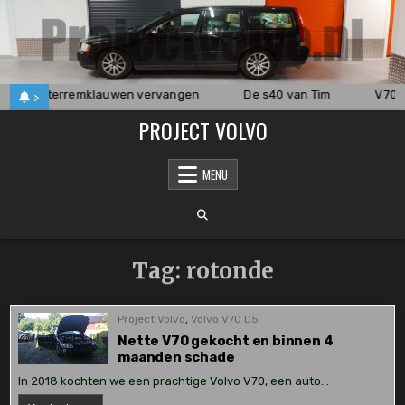
Skip
to
content
Achterremklauwen vervangen
De s40 van Tim
V70 a
>
PROJECT VOLVO
MENU
Tag:
rotonde
Project Volvo
,
Volvo V70 D5
Nette V70 gekocht en binnen 4
maanden schade
In 2018 kochten we een prachtige Volvo V70, een auto…