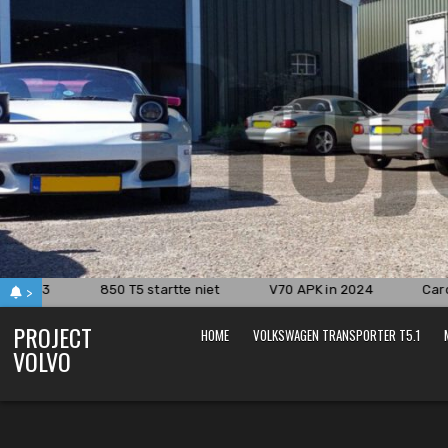
Skip
to
content
 deel 3
850 T5 startte niet
V70 APK in 2024
Carda
>
PROJECT
HOME
VOLKSWAGEN TRANSPORTER T5.1
VOLVO