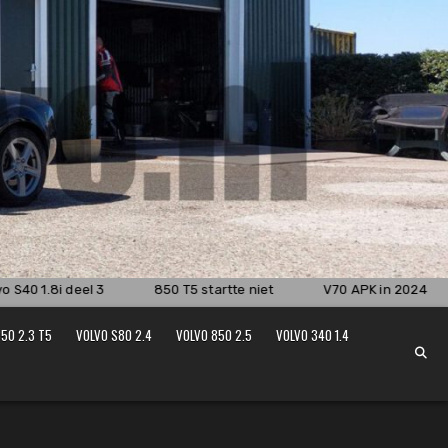
 S40 1.8i deel 3
850 T5 startte niet
V70 APK in 2024
50 2.3 T5
VOLVO S80 2.4
VOLVO 850 2.5
VOLVO 340 1.4