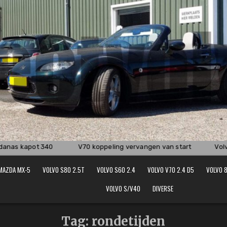
nas kapot 340
V70 koppeling vervangen van start
Volvo
MAZDA MX-5
VOLVO S80 2.5T
VOLVO S60 2.4
VOLVO V70 2.4 D5
VOLVO 8
VOLVO S/V40
DIVERSE
Tag:
rondetijden