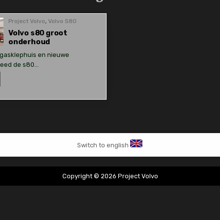
Project Volvo
,
Volvo S80
Volvo s80 groot
onderhoud
 gasklephuis en nieuwe
reed de s80…
olvo
80
root
nderhoud
Switch to english
Copyright © 2026 Project Volvo