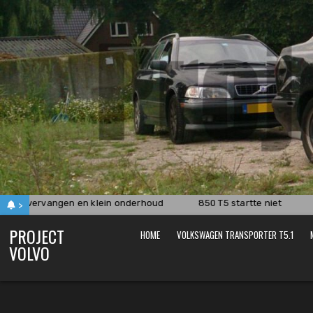
Skip
to
content
en vervangen en klein onderhoud
850 T5 startte niet
D
>
PROJECT
HOME
VOLKSWAGEN TRANSPORTER T5.1
VOLVO