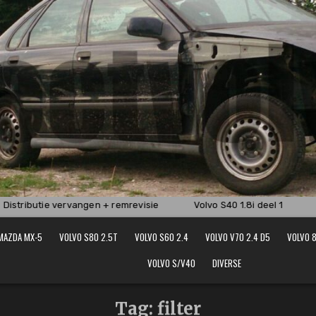
istributie vervangen + remrevisie
Volvo S40 1.8i deel 1
Vo
MAZDA MX-5
VOLVO S80 2.5T
VOLVO S60 2.4
VOLVO V70 2.4 D5
VOLVO 8
VOLVO S/V40
DIVERSE
Tag:
filter