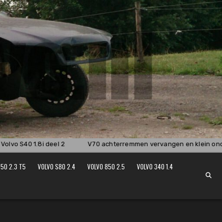
lvo S40 1.8i deel 2
V70 achterremmen vervangen en klein onde
50 2.3 T5
VOLVO S80 2.4
VOLVO 850 2.5
VOLVO 340 1.4