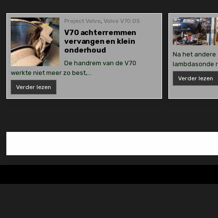
Project Volvo
,
Volvo V70 D5
V70 achterremmen
vervangen en klein
onderhoud
Na het andere
De handrem van de V70
lambdasonde 
werkte niet meer zo best,…
V
Verder lezen
s
V70
Verder lezen
g
achterremmen
o
vervangen
en
klein
onderhoud