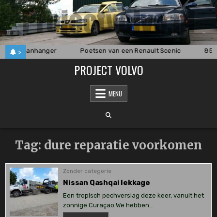
Skip
to
content
an een aanhanger
Poetsen van een Renault Scenic
850 
>
PROJECT VOLVO
MENU
Tag:
dure reparatie voorkomen
Zonder categorie
Nissan Qashqai lekkage
Een tropisch pechverslag deze keer, vanuit het
zonnige Curaçao.We hebben…