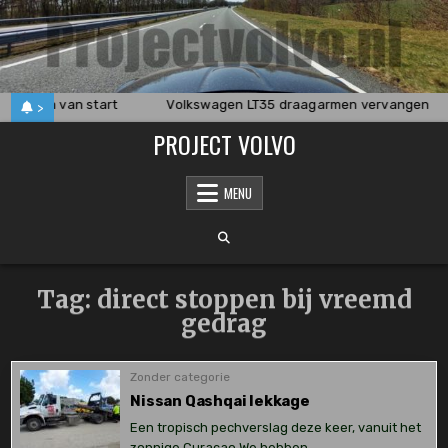
Skip
to
content
rvangen van start
Volkswagen LT35 draagarmen vervangen
>
PROJECT VOLVO
MENU
Tag:
direct stoppen bij vreemd
gedrag
Zonder categorie
Nissan Qashqai lekkage
Een tropisch pechverslag deze keer, vanuit het
zonnige Curaçao.We hebben…