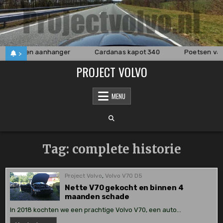
Skip
to
content
n van een aanhanger
Cardanas kapot 340
Poetsen van
>
PROJECT VOLVO
MENU
Tag:
complete historie
Project Volvo
,
Volvo V70 D5
Nette V70 gekocht en binnen 4
maanden schade
In 2018 kochten we een prachtige Volvo V70, een auto…