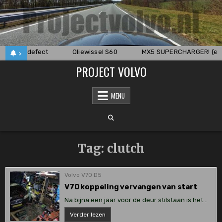
Skip
to
content
ppeling defect
Oliewissel S60
MX5 SUPERCHARGER! (en 
>
PROJECT VOLVO
MENU
Tag:
clutch
Volvo V70 D5
V70 koppeling vervangen van start
Na bijna een jaar voor de deur stilstaan is het…
V70
Verder lezen
koppeling