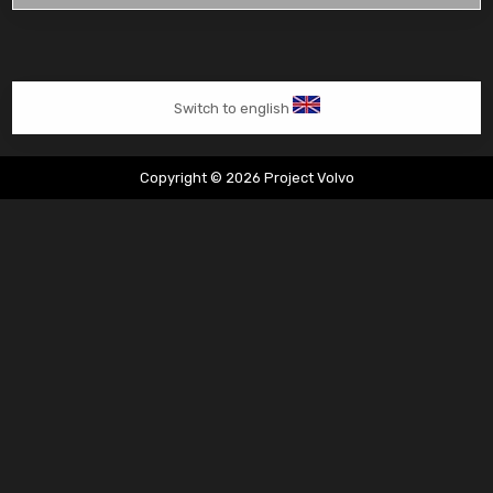
vervangen
van
start
Switch to english
Copyright © 2026 Project Volvo