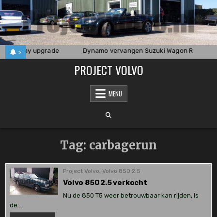
Skip
to
content
5.1 Carplay upgrade
Dynamo vervangen Suzuki Wagon R
>
PROJECT VOLVO
MENU
Tag:
carbagerun
Project Volvo
,
Volvo 850 2.5
Volvo 850 2.5 verkocht
Nu de 850 T5 weer betrouwbaar kan rijden, is
de…