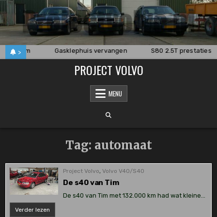
Skip
to
content
0 van Tim
Gasklephuis vervangen
S80 2.5T prestaties
>
PROJECT VOLVO
MENU
Tag:
automaat
Project Volvo
,
Volvo V40/S40
De s40 van Tim
De s40 van Tim met 132.000 km had wat kleine…
De
Verder lezen
s40