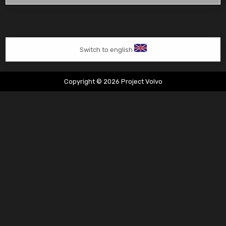
van
Tim
Switch to english
Copyright © 2026 Project Volvo