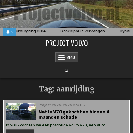
Skip
to
content
Nürburgring 2014
Gasklephuis vervangen
Dynamo
>
PROJECT VOLVO
MENU
Tag:
aanrijding
Project Volvo
,
Volvo V70 D5
Nette V70 gekocht en binnen 4
maanden schade
In 2018 kochten we een prachtige Volvo V70, een auto…