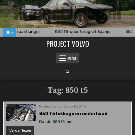
Skip
to
content
 van een aanhanger
850 T5 weer terug uit Spanje
850 T
>
PROJECT VOLVO
MENU
Tag:
850 t5
Project Volvo
,
Volvo 850 T5
850 T5 lekkage en onderhoud
Dat de 850 t5 last
850
Verder lezen
T5