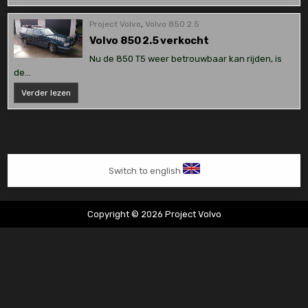
lekkage
en
onderhoud
Project Volvo
,
Volvo 850 2.5
Volvo 850 2.5 verkocht
Nu de 850 T5 weer betrouwbaar kan rijden, is
de…
Volvo
Verder lezen
850
2.5
verkocht
Switch to english
Copyright © 2026 Project Volvo