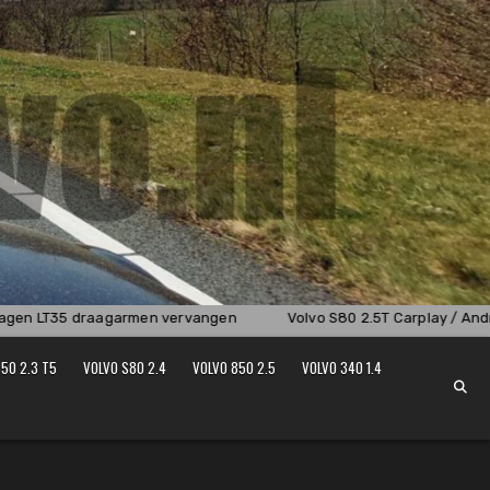
en LT35 draagarmen vervangen
Volvo S80 2.5T Carplay / Andro
50 2.3 T5
VOLVO S80 2.4
VOLVO 850 2.5
VOLVO 340 1.4