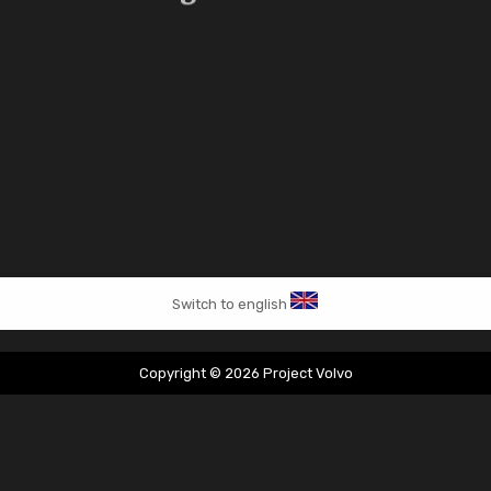
Switch to english
Copyright © 2026 Project Volvo