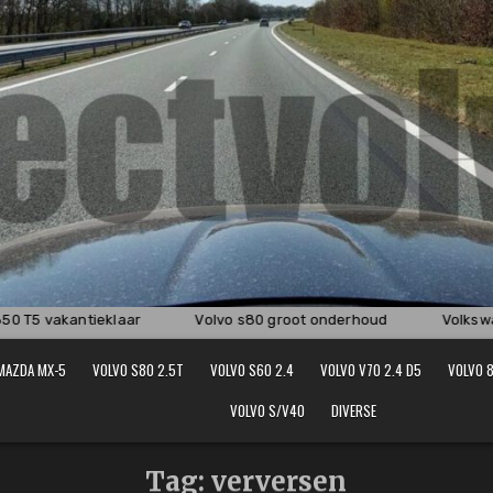
 T5 vakantieklaar
Volvo s80 groot onderhoud
Volkswag
MAZDA MX-5
VOLVO S80 2.5T
VOLVO S60 2.4
VOLVO V70 2.4 D5
VOLVO 8
VOLVO S/V40
DIVERSE
Tag:
verversen