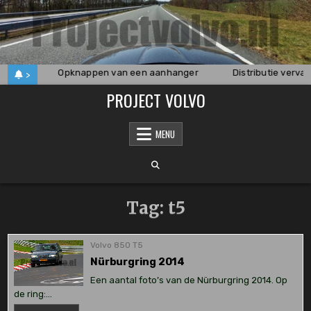
Skip
to
content
t 340
Opknappen van een aanhanger
Distributie vervan
>
PROJECT VOLVO
MENU
Tag:
t5
Volvo 850 T5
Nürburgring 2014
Een aantal foto’s van de Nürburgring 2014. Op
de ring:…