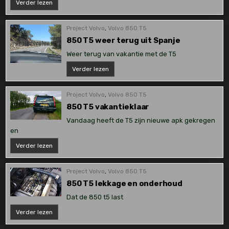
Nürburgring
Verder lezen
2014
Project Volvo
,
Volvo 850 T5
850 T5 weer terug uit Spanje
Weer terug van vakantie met de T5
850
Verder lezen
T5
weer
terug
uit
Project Volvo
,
Volvo 850 T5
Spanje
850 T5 vakantieklaar
Vandaag heeft de T5 zijn nieuwe apk gekregen
en
850
Verder lezen
T5
vakantieklaar
Project Volvo
,
Volvo 850 T5
850 T5 lekkage en onderhoud
Dat de 850 t5 last
850
Verder lezen
T5
lekkage