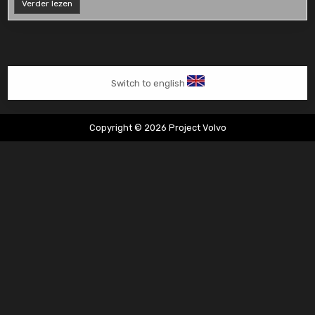
Volvo
Verder lezen
s80
groot
onderhoud
Switch to english
Copyright © 2026 Project Volvo