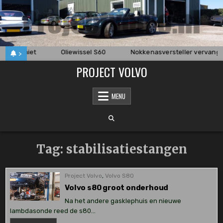
Skip
to
content
startte niet
Oliewissel S60
Nokkenasversteller vervang
>
PROJECT VOLVO
MENU
Tag:
stabilisatiestangen
Project Volvo
,
Volvo S80
Volvo s80 groot onderhoud
Na het andere gasklephuis en nieuwe
lambdasonde reed de s80…