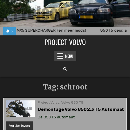
Skip
to
content
0
MX5 SUPERCHARGER! (en meer mods)
850 T5 deur, ac
>
PROJECT VOLVO
MENU
Tag:
schroot
Project Volvo
,
Volvo 850 T5
Demontage Volvo 850 2.3 T5 Automaat
De 850 T5 automaat
Demontage
Verder lezen
Volvo