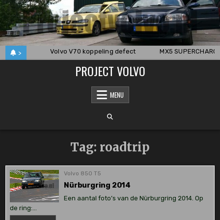
Skip
to
content
8i deel 3
Volvo V70 koppeling defect
MX5 SUPERCHARGER
>
PROJECT VOLVO
MENU
Tag:
roadtrip
Volvo 850 T5
Nürburgring 2014
Een aantal foto’s van de Nürburgring 2014. Op
de ring:…