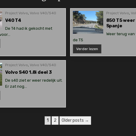
Project Volvo
,
Volvo V40/S40
Project Volvo
,
Vo
V40 T4
850 T5 weer 
Spanje
De T4 had ik gekocht met
Weer terug van
 voor…
de T5
40
4
850
Verder lezen
T5
weer
terug
uit
Project Volvo
,
Volvo V40/S40
Spanje
Volvo S40 1.8i deel 3
De s40 ziet er weer redelijk uit.
Er zat nog…
olvo
40
8i
eel
1
2
Older posts →