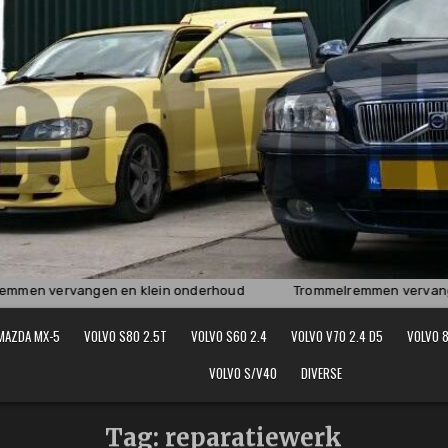
men vervangen en klein onderhoud
Trommelremmen vervangen
MAZDA MX-5
VOLVO S80 2.5T
VOLVO S60 2.4
VOLVO V70 2.4 D5
VOLVO 8
VOLVO S/V40
DIVERSE
Tag:
reparatiewerk