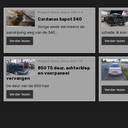
Project Volvo
,
Volvo 340 1.4
Cardanas kapot 340
Vorige week viel ineens de
aandrijving weg van de 340….
schade. Ik kon
Cardanas
V
Verder lezen
Verder lezen
kapot
T
340
Project Volvo
,
Volvo 850 T5
850 T5 deur, achterklep
en voorpaneel
vervangen
De deur van de 850 had
V
Verder lezen
S
850
Verder lezen
1.
T5
d
deur,
3
achterklep
en
Berichten
voorpaneel
vervangen
paginering