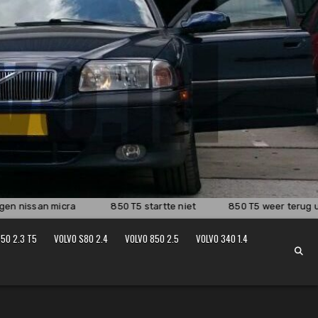
 nissan micra
850 T5 startte niet
850 T5 weer terug uit
50 2.3 T5
VOLVO S80 2.4
VOLVO 850 2.5
VOLVO 340 1.4