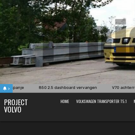
Skip
to
content
uit Spanje
850 2.5 dashboard vervangen
V70 achterrem
>
PROJECT
HOME
VOLKSWAGEN TRANSPORTER T5.1
VOLVO