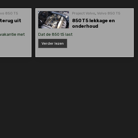
lvo 850 T5
Project Volvo
,
Volvo 850 T5
terug uit
850 T5 lekkage en
onderhoud
 vakantie met
Dat de 850 t5 last
850
Verder lezen
T5
lekkage
en
onderhoud