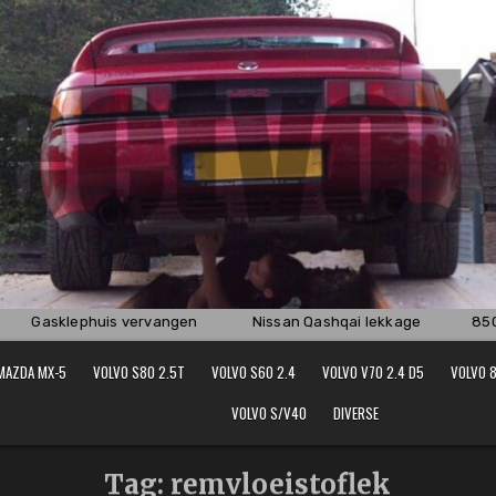
Gasklephuis vervangen
Nissan Qashqai lekkage
850 T
MAZDA MX-5
VOLVO S80 2.5T
VOLVO S60 2.4
VOLVO V70 2.4 D5
VOLVO 8
VOLVO S/V40
DIVERSE
Tag:
remvloeistoflek