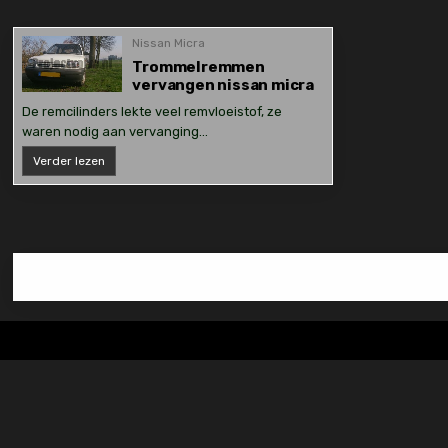
Nissan Micra
Trommelremmen
vervangen nissan micra
De remcilinders lekte veel remvloeistof, ze
waren nodig aan vervanging…
Trommelremmen
Verder lezen
vervangen
nissan
micra