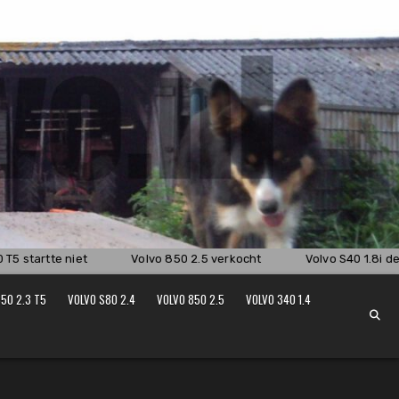
5 startte niet
Volvo 850 2.5 verkocht
Volvo S40 1.8i deel
50 2.3 T5
VOLVO S80 2.4
VOLVO 850 2.5
VOLVO 340 1.4