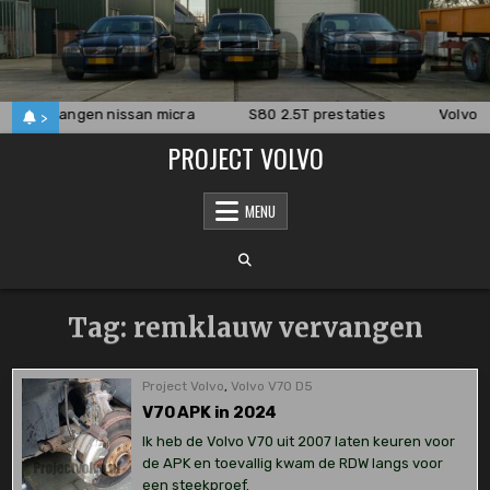
Skip
to
content
en vervangen nissan micra
S80 2.5T prestaties
Volvo V
>
PROJECT VOLVO
MENU
Tag:
remklauw vervangen
Project Volvo
,
Volvo V70 D5
V70 APK in 2024
Ik heb de Volvo V70 uit 2007 laten keuren voor
de APK en toevallig kwam de RDW langs voor
een steekproef.