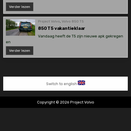
V70
Verder lezen
achterremmen
vervangen
en
klein
Project Volvo
,
Volvo 850 T5
onderhoud
850 T5 vakantieklaar
Vandaag heeft de T5 zijn nieuwe apk gekregen
en
850
Verder lezen
T5
vakantieklaar
Switch to english
Copyright © 2026 Project Volvo