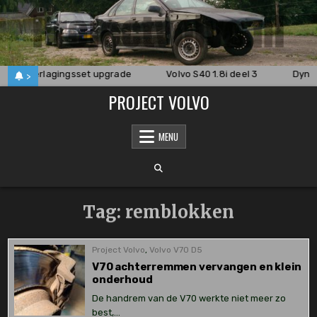
Skip
to
content
lbare verlagingsset upgrade
Volvo S40 1.8i deel 3
Dynam
>
PROJECT VOLVO
MENU
Tag:
remblokken
Project Volvo
,
Volvo V70 D5
V70 achterremmen vervangen en klein
onderhoud
De handrem van de V70 werkte niet meer zo
best,…