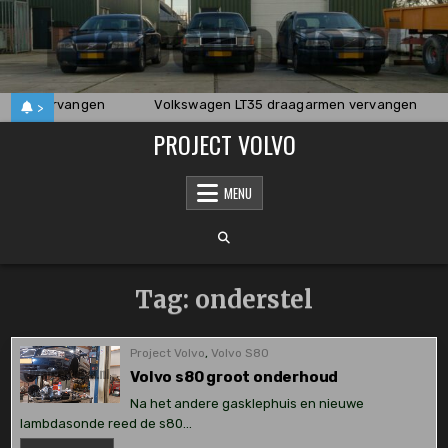
Skip
to
content
eller vervangen
Volkswagen LT35 draagarmen vervangen
>
PROJECT VOLVO
MENU
Tag:
onderstel
Project Volvo
,
Volvo S80
Volvo s80 groot onderhoud
Na het andere gasklephuis en nieuwe
lambdasonde reed de s80…