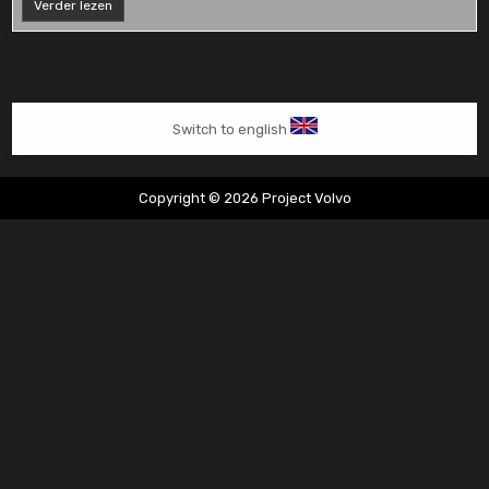
Volvo
Verder lezen
s80
groot
onderhoud
Switch to english
Copyright © 2026 Project Volvo