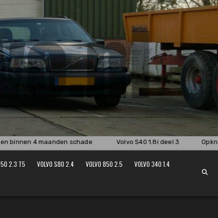
n binnen 4 maanden schade
Volvo S40 1.8i deel 3
Opknap
50 2.3 T5
VOLVO S80 2.4
VOLVO 850 2.5
VOLVO 340 1.4