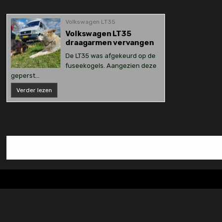
Volkswagen LT35
Volkswagen LT35
draagarmen vervangen
De LT35 was afgekeurd op de
fuseekogels. Aangezien deze
geperst…
Volkswagen
Verder lezen
LT35
draagarmen
vervangen