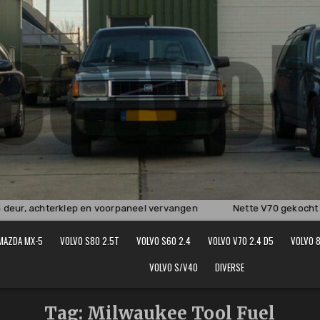
eur, achterklep en voorpaneel vervangen
Nette V70 gekocht e
MAZDA MX-5
VOLVO S80 2.5T
VOLVO S60 2.4
VOLVO V70 2.4 D5
VOLVO 8
VOLVO S/V40
DIVERSE
Tag:
Milwaukee Tool Fuel