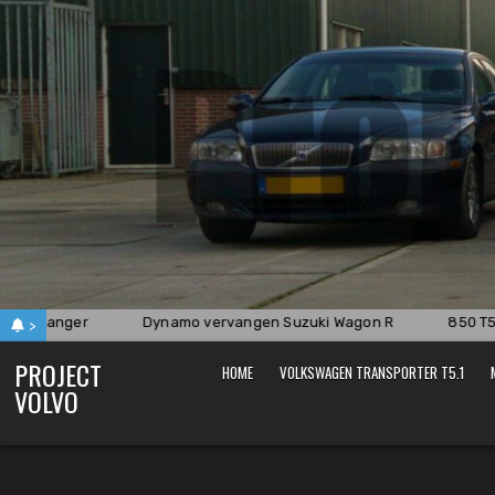
Skip
to
content
aanhanger
Dynamo vervangen Suzuki Wagon R
850 T5 d
>
PROJECT
HOME
VOLKSWAGEN TRANSPORTER T5.1
VOLVO