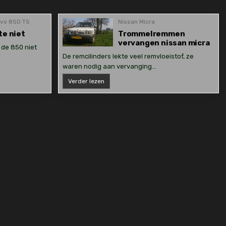
lvo 850 T5
Nissan Micra
te niet
Trommelremmen
vervangen nissan micra
 de 850 niet
De remcilinders lekte veel remvloeistof, ze
waren nodig aan vervanging…
Trommelremmen
Verder lezen
vervangen
nissan
micra