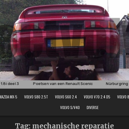
8i deel 3
Poetsen van een Renault Scenic
Nürburgring 2
MAZDA MX-5
VOLVO S80 2.5T
VOLVO S60 2.4
VOLVO V70 2.4 D5
VOLVO 8
VOLVO S/V40
DIVERSE
Tag:
mechanische reparatie