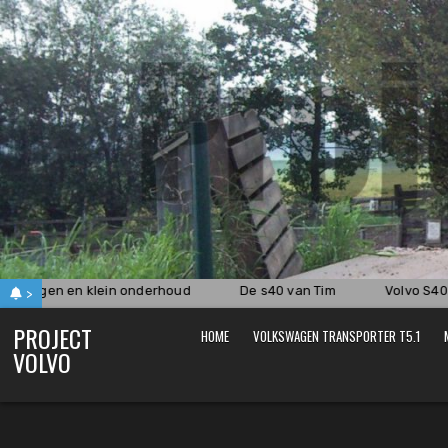
Skip
to
content
vangen en klein onderhoud
De s40 van Tim
Volvo S40 1.
>
PROJECT
HOME
VOLKSWAGEN TRANSPORTER T5.1
VOLVO