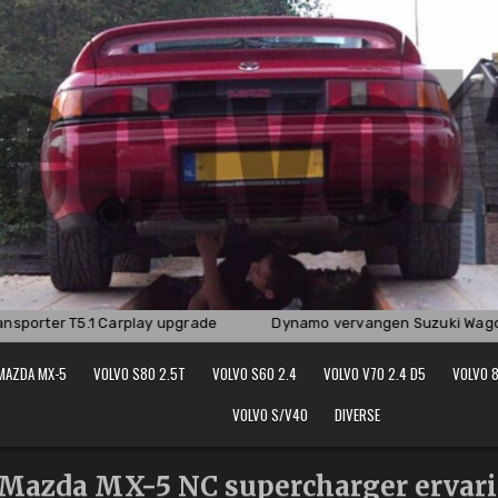
sporter T5.1 Carplay upgrade
Dynamo vervangen Suzuki Wagon
MAZDA MX-5
VOLVO S80 2.5T
VOLVO S60 2.4
VOLVO V70 2.4 D5
VOLVO 8
VOLVO S/V40
DIVERSE
Mazda MX-5 NC supercharger ervar