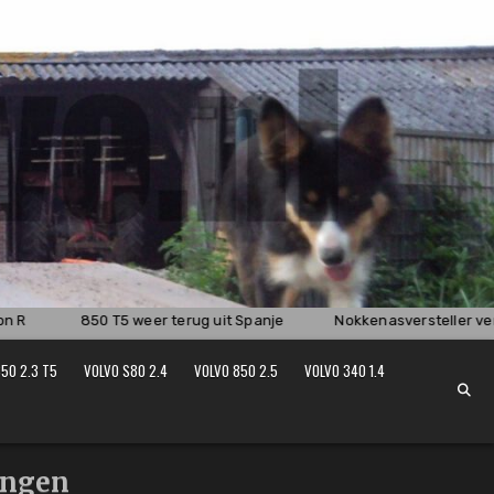
 R
850 T5 weer terug uit Spanje
Nokkenasversteller ver
50 2.3 T5
VOLVO S80 2.4
VOLVO 850 2.5
VOLVO 340 1.4
ingen