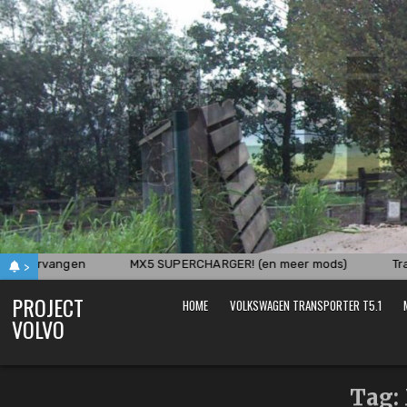
Skip
to
content
er vervangen
MX5 SUPERCHARGER! (en meer mods)
Tran
>
PROJECT
HOME
VOLKSWAGEN TRANSPORTER T5.1
VOLVO
Tag: