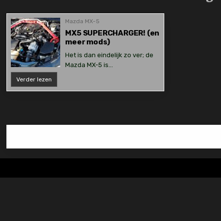
Mazda MX-5
MX5 SUPERCHARGER! (en
meer mods)
Het is dan eindelijk zo ver; de
Mazda MX-5 is…
MX5
Verder lezen
SUPERCHARGER!
(en
meer
mods)