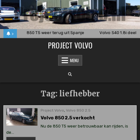
Skip
to
content
el S60
850 T5 weer terug uit Spanje
Volvo S40 1.8i deel 3
>
PROJECT VOLVO
MENU
Tag:
liefhebber
Project Volvo
,
Volvo 850 2.5
Volvo 850 2.5 verkocht
Nu de 850 T5 weer betrouwbaar kan rijden, is
de…