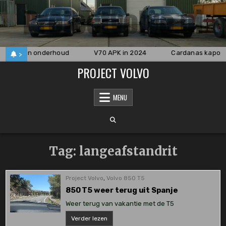
Skip
to
content
ekkage en onderhoud
V70 APK in 2024
Cardanas kapot 
>
PROJECT VOLVO
MENU
Tag:
langeafstandrit
Project Volvo
,
Volvo 850 T5
850 T5 weer terug uit Spanje
Weer terug van vakantie met de T5
850
Verder lezen
T5