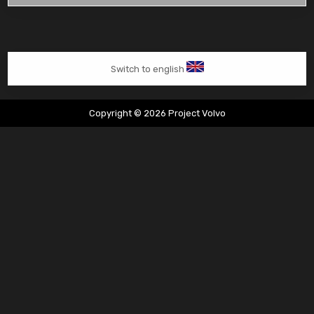
weer
terug
uit
Spanje
Switch to english
Copyright © 2026 Project Volvo