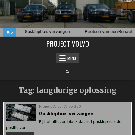
Skip
to
content
 2024
Gasklephuis vervangen
Poetsen van een Renault 
>
PROJECT VOLVO
MENU
Tag:
langdurige oplossing
Project Volvo
,
Volvo S80
Gasklephuis vervangen
Bij het uitlezen bleek dat het gasklephuis de
positie van…