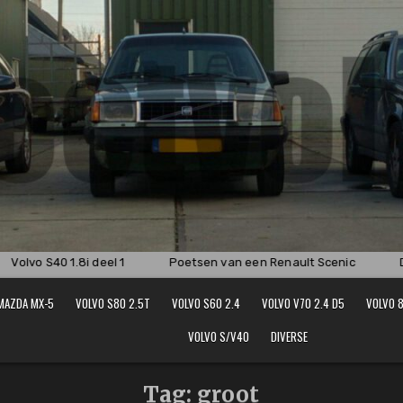
Volvo S40 1.8i deel 1
Poetsen van een Renault Scenic
Dis
MAZDA MX-5
VOLVO S80 2.5T
VOLVO S60 2.4
VOLVO V70 2.4 D5
VOLVO 8
VOLVO S/V40
DIVERSE
Tag:
groot