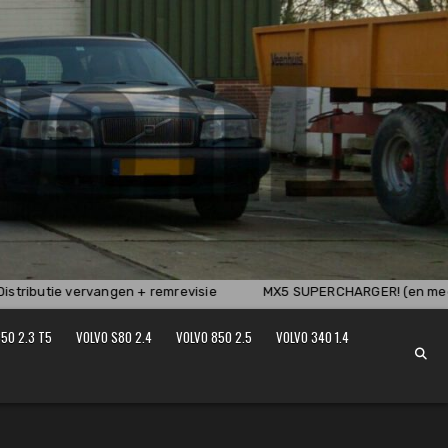
tributie vervangen + remrevisie
MX5 SUPERCHARGER! (en meer 
50 2.3 T5
VOLVO S80 2.4
VOLVO 850 2.5
VOLVO 340 1.4