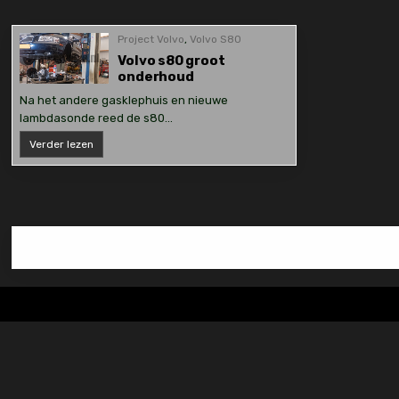
Project Volvo
,
Volvo S80
Volvo s80 groot
onderhoud
Na het andere gasklephuis en nieuwe
lambdasonde reed de s80…
Volvo
Verder lezen
s80
groot
onderhoud