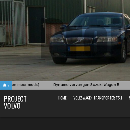
Skip
to
content
! (en meer mods)
Dynamo vervangen Suzuki Wagon R
>
PROJECT
HOME
VOLKSWAGEN TRANSPORTER T5.1
VOLVO