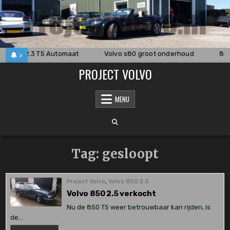
Skip
to
content
o 850 2.3 T5 Automaat
Volvo s80 groot onderhoud
850
>
PROJECT VOLVO
MENU
Tag:
gesloopt
Project Volvo
,
Volvo 850 2.5
Volvo 850 2.5 verkocht
Nu de 850 T5 weer betrouwbaar kan rijden, is
de…