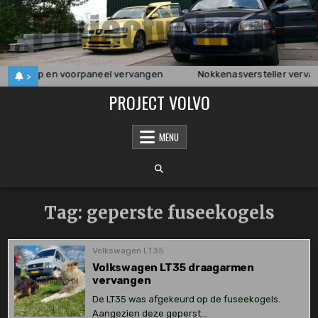
Skip
to
content
achterklep en voorpaneel vervangen
Nokkenasversteller verva
>
PROJECT VOLVO
MENU
Tag:
geperste fuseekogels
Volkswagen LT35
Volkswagen LT35 draagarmen
vervangen
De LT35 was afgekeurd op de fuseekogels.
Aangezien deze geperst…