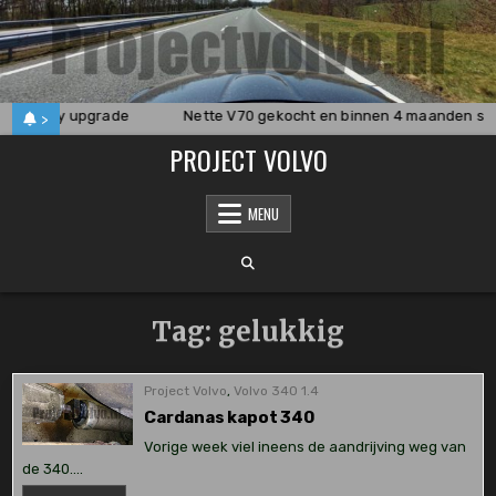
Skip
to
content
.1 Carplay upgrade
Nette V70 gekocht en binnen 4 maanden sc
>
PROJECT VOLVO
MENU
Tag:
gelukkig
Project Volvo
,
Volvo 340 1.4
Cardanas kapot 340
Vorige week viel ineens de aandrijving weg van
de 340….