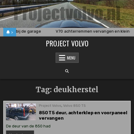
Skip
to
content
ekomen bij de garage
V70 achterremmen vervangen en klein o
>
PROJECT VOLVO
MENU
Tag:
deukherstel
Project Volvo
,
Volvo 850 T5
850 T5 deur, achterklep en voorpaneel
vervangen
De deur van de 850 had