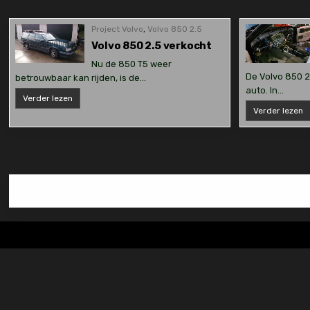
Project Volvo
,
Volvo 850 2.5
Volvo 850 2.5 verkocht
Nu de 850 T5 weer
De Volvo 850 2.
betrouwbaar kan rijden, is de…
auto. In…
Volvo
Verder lezen
850
8
Verder lezen
2.5
2
verkocht
d
v