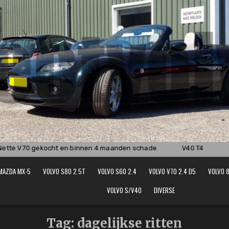
tte V70 gekocht en binnen 4 maanden schade
V40 T4
Po
MAZDA MX-5
VOLVO S80 2.5T
VOLVO S60 2.4
VOLVO V70 2.4 D5
VOLVO 8
VOLVO S/V40
DIVERSE
Tag:
dagelijkse ritten