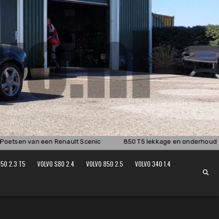
etsen van een Renault Scenic
850 T5 lekkage en onderhoud
50 2.3 T5
VOLVO S80 2.4
VOLVO 850 2.5
VOLVO 340 1.4