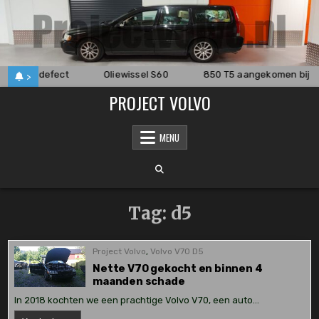
Skip
to
content
ppeling defect
Oliewissel S60
850 T5 aangekomen bij d
>
PROJECT VOLVO
MENU
Tag:
d5
Project Volvo
,
Volvo V70 D5
Nette V70 gekocht en binnen 4
maanden schade
In 2018 kochten we een prachtige Volvo V70, een auto…