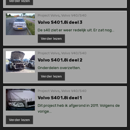
850
Verder lezen
T5
deur,
achterklep
en
Project Volvo
,
Volvo V40/S40
voorpaneel
vervangen
Volvo S40 1.8i deel 3
De s40 ziet er weer redelijk uit. Er zat nog…
Volvo
Verder lezen
S40
1.8i
deel
3
Project Volvo
,
Volvo V40/S40
Volvo S40 1.8i deel 2
Onderdelen overzetten.
Volvo
Verder lezen
S40
1.8i
deel
2
Project Volvo
,
Volvo V40/S40
Volvo S40 1.8i deel 1
Dit project heb ik afgerond in 2011. Volgens de
vorige…
Volvo
Verder lezen
S40
1.8i