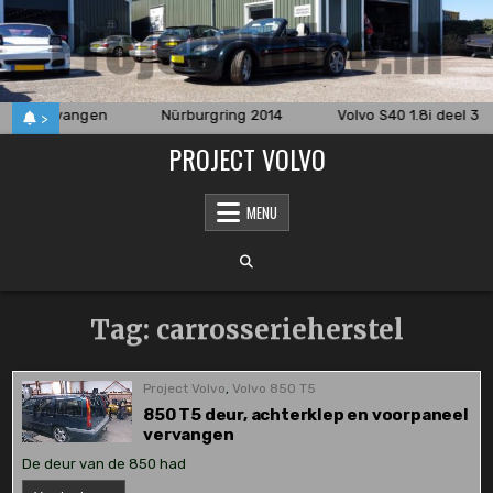
Skip
to
content
oard vervangen
Nürburgring 2014
Volvo S40 1.8i deel 3
>
PROJECT VOLVO
MENU
Tag:
carrosserieherstel
Project Volvo
,
Volvo 850 T5
850 T5 deur, achterklep en voorpaneel
vervangen
De deur van de 850 had