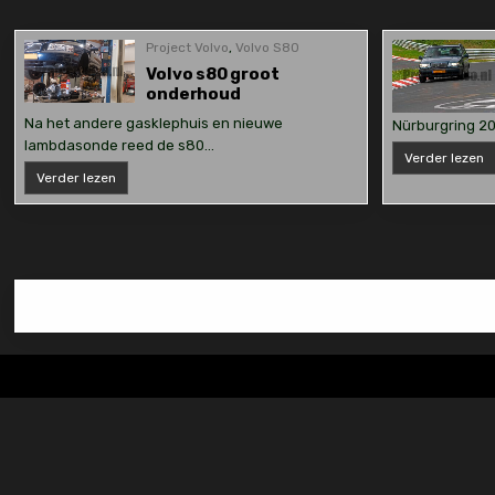
Project Volvo
,
Volvo S80
Volvo s80 groot
onderhoud
Na het andere gasklephuis en nieuwe
Nürburgring 20
lambdasonde reed de s80…
N
Verder lezen
2
Volvo
Verder lezen
s80
groot
onderhoud