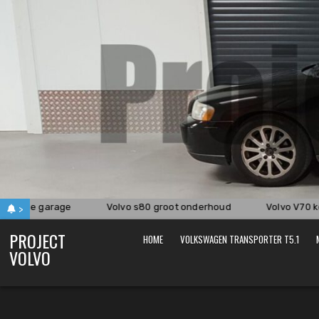
Skip
to
content
bij de garage
Volvo s80 groot onderhoud
Volvo V70 kop
>
PROJECT
HOME
VOLKSWAGEN TRANSPORTER T5.1
VOLVO