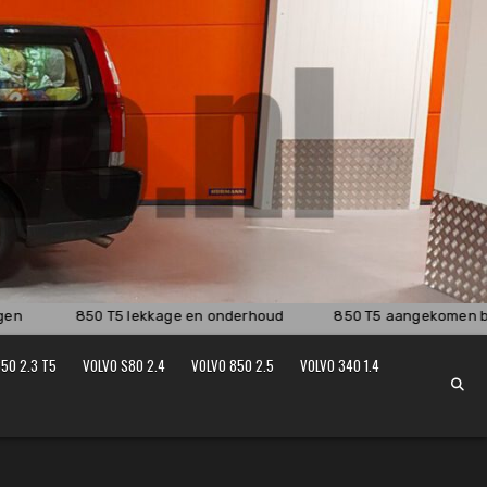
n
850 T5 lekkage en onderhoud
850 T5 aangekomen bij 
50 2.3 T5
VOLVO S80 2.4
VOLVO 850 2.5
VOLVO 340 1.4