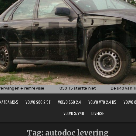
ervangen + remrevisie
850 T5 startte niet
De s40 van Tim
MAZDA MX-5
VOLVO S80 2.5T
VOLVO S60 2.4
VOLVO V70 2.4 D5
VOLVO 8
VOLVO S/V40
DIVERSE
Tag:
autodoc levering