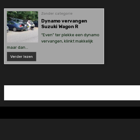
Zonder categorie
Dynamo vervangen
Suzuki Wagon R
“Even” ter plekke een dynamo
vervangen, klinkt makkelijk
maar dan…
Dynamo
Verder lezen
vervangen
Suzuki
Wagon
R