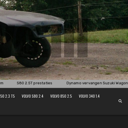
S80 2.5T prestaties
Dynamo vervangen Suzuki Wagon R
50 2.3 T5
VOLVO S80 2.4
VOLVO 850 2.5
VOLVO 340 1.4