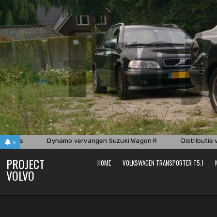
Skip
to
content
taties
Dynamo vervangen Suzuki Wagon R
Distributie v
>
PROJECT
HOME
VOLKSWAGEN TRANSPORTER T5.1
VOLVO