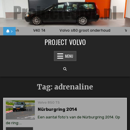
Skip
to
content
vervangen
V40 T4
Volvo s80 groot onderhoud
V70
>
PROJECT VOLVO
MENU
Tag:
adrenaline
Volvo 850 T5
Nürburgring 2014
Een aantal foto’s van de Nürburgring 2014. Op
de ring:…