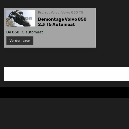
Project Volvo
,
Volvo 850 T5
Demontage Volvo 850
2.3 T5 Automaat
De 850 T5 automaat
Demontage
Verder lezen
Volvo
850
2.3
T5
Automaat