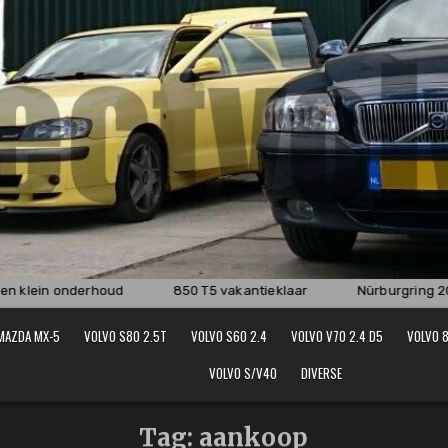
klein onderhoud
850 T5 vakantieklaar
Nürburgring 201
MAZDA MX-5
VOLVO S80 2.5T
VOLVO S60 2.4
VOLVO V70 2.4 D5
VOLVO 8
VOLVO S/V40
DIVERSE
Tag:
aankoop