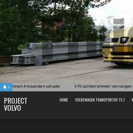
Skip
to
content
 en binnen 4 maanden schade
V70 achterremmen vervangen en 
>
PROJECT
HOME
VOLKSWAGEN TRANSPORTER T5.1
VOLVO