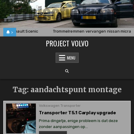
Skip
to
content
 een Renault Scenic
Trommelremmen vervangen nissan micra
>
PROJECT VOLVO
MENU
Tag:
aandachtspunt montage
Volkswagen Transporter
Transporter T5.1 Carplay upgrade
Prima dingetje, enige probleem is dat deze
zonder aanpassingen op…